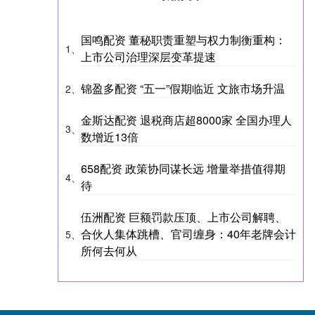
国鸣配资 董秘职责重塑与权力制衡重构：
1、
上市公司治理深层变革提速
锦盈多配资 “五一”假期临近 文旅市场升温
2、
金斯达配资 退税商店超8000家 全国办理人
3、
数增近13倍
658配资 政策协同谋长远 增量举措值得期
4、
待
伍洲配资 巨额罚款压顶、上市公司解聘、
合伙人集体跳槽、官司缠身：40年老牌会计
5、
所何去何从