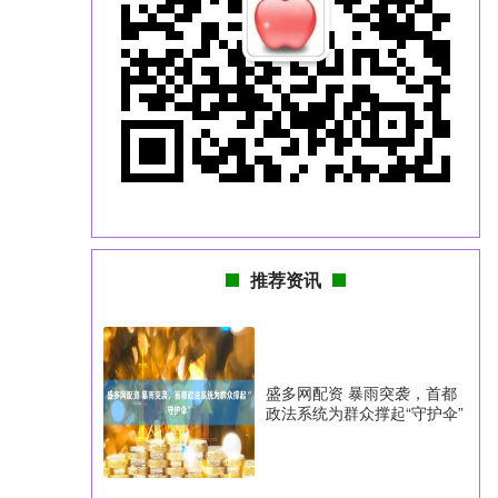
推荐资讯
盛多网配资 暴雨突袭，首都
政法系统为群众撑起“守护伞”