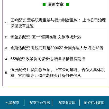
最新文章
国鸣配资 董秘职责重塑与权力制衡重构： 上市公司治理
1、
深层变革提速
锦盈多配资 “五一”假期临近 文旅市场升温
2、
金斯达配资 退税商店超8000家 全国办理人数增近13倍
3、
658配资 政策协同谋长远 增量举措值得期待
4、
伍洲配资 巨额罚款压顶、上市公司解聘、合伙人集体跳
5、
槽、官司缠身：40年老牌会计所何去何从
七星配资
配资平台官网
配资股票网
配资杠杆查询