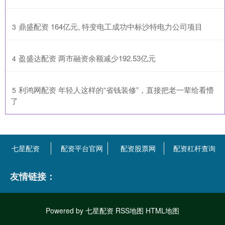
​鼎盛配资 164亿元, 特变电工成功中标沙特电力公司项目
3
​盈盛达配资 两市融资余额减少192.53亿元
4
​利鸿网配资 年轻人这样的“省钱装修”，直接把老一辈给看懵
5
了
七星配资
配资平台官网
配资股票网
配资杠杆查询
友情链接：
Powered by
七星配资
RSS地图
HTML地图