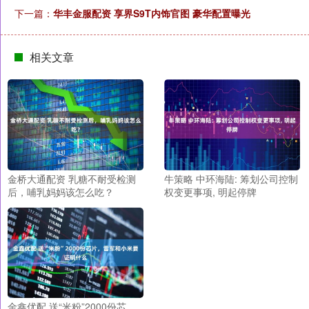
下一篇：
华丰金服配资 享界S9T内饰官图 豪华配置曝光
相关文章
金桥大通配资 乳糖不耐受检测
牛策略 中环海陆: 筹划公司控制
后，哺乳妈妈该怎么吃？
权变更事项, 明起停牌
金鑫优配 送“米粉”2000份芯