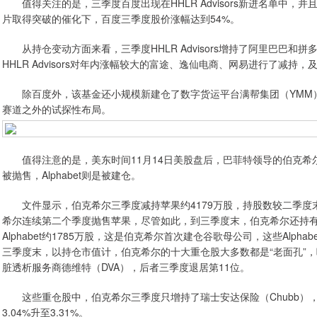
值得关注的是，三季度百度出现在HHLR Advisors新进名单中，
片取得突破的催化下，百度三季度股价涨幅达到54%。
从持仓变动方面来看，三季度HHLR Advisors增持了阿里巴巴和拼
HHLR Advisors对年内涨幅较大的富途、逸仙电商、网易进行了减持
除百度外，该基金还小规模新建仓了数字货运平台满帮集团（YMM）
赛道之外的试探性布局。
值得注意的是，美东时间11月14日美股盘后，巴菲特领导的伯克希尔
被抛售，Alphabet则是被建仓。
文件显示，伯克希尔三季度减持苹果约4179万股，持股数较二季度末环
希尔连续第二个季度抛售苹果，尽管如此，到三季度末，伯克希尔还持有
Alphabet约1785万股，这是伯克希尔首次建仓谷歌母公司，这些Alpha
三季度末，以持仓市值计，伯克希尔的十大重仓股大多数都是“老面孔”，唯
脏透析服务商德维特（DVA），后者三季度退居第11位。
这些重仓股中，伯克希尔三季度只增持了瑞士安达保险（Chubb），当
3.04%升至3.31%。