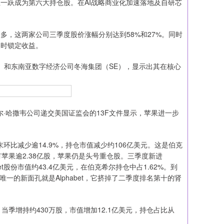
并且一跃成为第六大持仓股。在AI战略商业化加速落地及自研芯
多多，这两家公司三季度股价涨幅分别达到58%和27%。同时
，及时锁定收益。
和东南亚数字经济公司冬海集团（SE），显示出其在核心
·哈撒韦公司递交美国证监会的13F文件显示，苹果进一步
比减少逾14.9%，持仓市值减少约106亿美元。这是伯克
苹果逾2.38亿股，苹果仍是头号重仓股。三季度新进
bet股份市值约43.4亿美元，在伯克希尔持仓中占1.62%。到
一的新面孔就是Alphabet，它挤掉了二季度排名第十的肾
季增持约430万股，市值增加12.1亿美元，持仓占比从