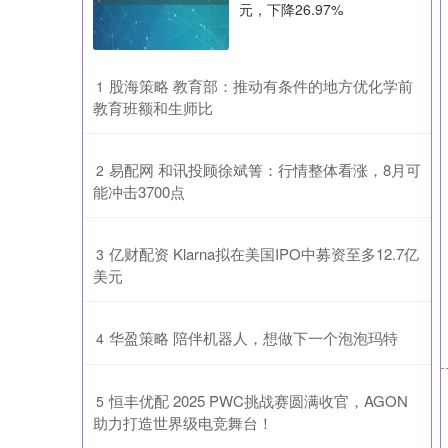
元，下降26.97%
​股海策略 教育部：推动有条件的地方优化学前
1
教育班额和生师比
​易配网 和讯投顾徐斌箐：行情整体看涨，8月可
2
能冲击3700点
​亿财配资 Klarna拟在美国IPO中募资至多12.7亿
3
美元
​华盈策略 陪伴机器人，想做下一个泡泡玛特
4
​恒丰优配 2025 PWC挑战赛圆满收官，AGON
5
助力打造世界级电竞舞台！