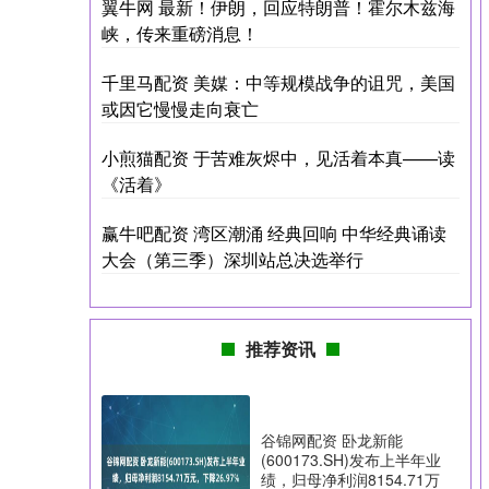
翼牛网 最新！伊朗，回应特朗普！霍尔木兹海
峡，传来重磅消息！
千里马配资 美媒：中等规模战争的诅咒，美国
或因它慢慢走向衰亡
小煎猫配资 于苦难灰烬中，见活着本真——读
《活着》
赢牛吧配资 湾区潮涌 经典回响 中华经典诵读
大会（第三季）深圳站总决选举行
推荐资讯
谷锦网配资 卧龙新能
(600173.SH)发布上半年业
绩，归母净利润8154.71万