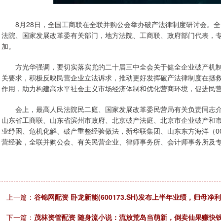
8月28日，全国工商联在全联并购公会举办破产法律制度研讨会。全
法院、国家发展改革委有关部门，地方法院、工商联、政府部门代表，专
加。
方光华强调，要切实落实党的二十届三中全会关于健全企业破产机制
关要求，积极反映民营企业立法诉求，推动更好发挥破产法律制度在拯
作用，助力构建高水平社会主义市场经济体制和优化营商环境，促进民
会上，最高人民法院民二庭、国家发展改革委民营局有关负责同志介
山东省工商联、山东省滨州市政府、北京破产法庭、北京市企业破产和
业纾困、危机化解、破产重整经验做法，新华联集团、山东东方海洋（00
营经验，全联并购公会、有关民营企业、律师事务所、会计师事务所及
上一篇：
谷锦网配资 卧龙新能(600173.SH)发布上半年业绩，归母净利润8
下一篇：
茂林资管配资 随身流小说：流放荒岛当萌新，倒卖仙果赚快